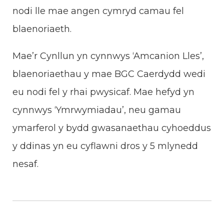
nodi lle mae angen cymryd camau fel
blaenoriaeth.
Mae’r Cynllun yn cynnwys ‘Amcanion Lles’,
blaenoriaethau y mae BGC Caerdydd wedi
eu nodi fel y rhai pwysicaf. Mae hefyd yn
cynnwys ‘Ymrwymiadau’, neu gamau
ymarferol y bydd gwasanaethau cyhoeddus
y ddinas yn eu cyflawni dros y 5 mlynedd
nesaf.