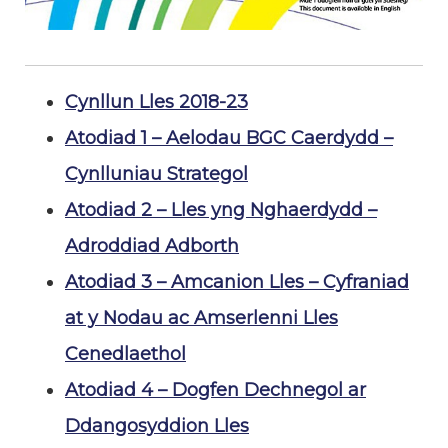
Cynllun Lles 2018-23
Atodiad 1 – Aelodau BGC Caerdydd –
Cynlluniau Strategol
Atodiad 2 – Lles yng Nghaerdydd –
Adroddiad Adborth
Atodiad 3 – Amcanion Lles – Cyfraniad
at y Nodau ac Amserlenni Lles
Cenedlaethol
Atodiad 4 – Dogfen Dechnegol ar
Ddangosyddion Lles