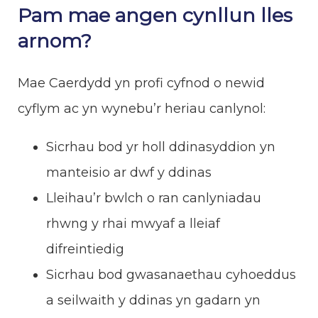
Pam mae angen cynllun lles
arnom?
Mae Caerdydd yn profi cyfnod o newid
cyflym ac yn wynebu’r heriau canlynol:
Sicrhau bod yr holl ddinasyddion yn
manteisio ar dwf y ddinas
Lleihau’r bwlch o ran canlyniadau
rhwng y rhai mwyaf a lleiaf
difreintiedig
Sicrhau bod gwasanaethau cyhoeddus
a seilwaith y ddinas yn gadarn yn