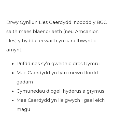
Drwy Gynllun Lles Caerdydd, nododd y BGC
saith maes blaenoriaeth (neu Amcanion
Lles) y byddai ei waith yn canolbwyntio
arnynt:
Prifddinas sy’n gweithio dros Gymru
Mae Caerdydd yn tyfu mewn ffordd
gadarn
Cymunedau diogel, hyderus a grymus
Mae Caerdydd yn lle gwych i gael eich
magu