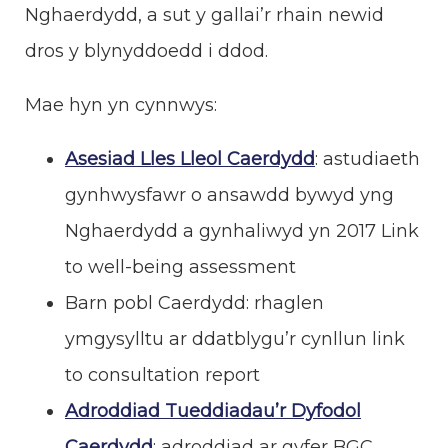
Nghaerdydd, a sut y gallai’r rhain newid
dros y blynyddoedd i ddod.
Mae hyn yn cynnwys:
Asesiad Lles Lleol Caerdydd
: astudiaeth
gynhwysfawr o ansawdd bywyd yng
Nghaerdydd a gynhaliwyd yn 2017 Link
to well-being assessment
Barn pobl Caerdydd: rhaglen
ymgysylltu ar ddatblygu’r cynllun link
to consultation report
Adroddiad Tueddiadau’r Dyfodol
Caerdydd
: adroddiad ar gyfer BGC