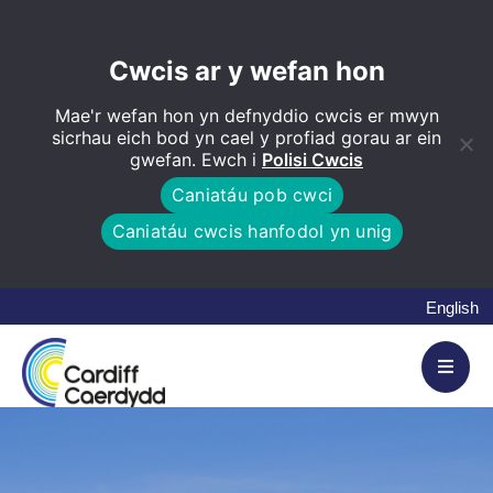
Cwcis ar y wefan hon
Mae'r wefan hon yn defnyddio cwcis er mwyn
sicrhau eich bod yn cael y profiad gorau ar ein
gwefan. Ewch i
Polisi Cwcis
Caniatáu pob cwci
Caniatáu cwcis hanfodol yn unig
English