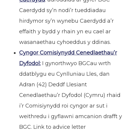
Caerdydd sy’n nodi’r tueddiadau
hirdymor sy’n wynebu Caerdydd a’r
effaith y bydd y rhain yn eu cael ar
wasanaethau cyhoeddus y ddinas.
Cyngor Comisiynydd Cenedlaethau’r
Dyfodol:
I gynorthwyo BGCau wrth
ddatblygu eu Cynlluniau Lles, dan
Adran (42) Deddf Llesiant
Cenedlaethau’r Dyfodol (Cymru) rhaid
i’r Comisiynydd roi cyngor ar sut i
weithredu i gyflawni amcanion drafft y
BGC. Link to advice letter