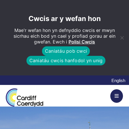
Cwcis ar y wefan hon
Mae'r wefan hon yn defnyddio cwcis er mwyn
sicrhau eich bod yn cael y profiad gorau ar ein
gwefan. Ewch i
Polisi Cwcis
Caniatáu pob cwci
Caniatáu cwcis hanfodol yn unig
English