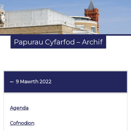
Papurau Cyfarfod – Archif
9 Mawrth 2022
Agenda
Cofnodion